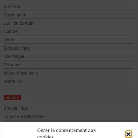
Portraits
Chroniques
L’œil de Bendak
Culture
Livres
Dico politique
Novlangue
Tribunes
Idées et solutions
Portfolios
BRÈVES
Brèves infos
La perle de l’extrême
Fake
Gérer le consentement aux
Culture pour tous
cookies