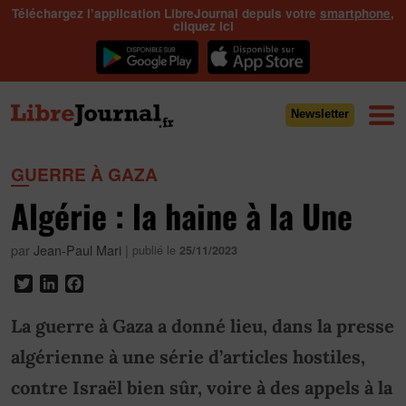
Téléchargez l’application LibreJournal depuis votre
smartphone
,
cliquez ici
Newsletter
GUERRE À GAZA
Algérie : la haine à la Une
par
Jean-Paul Mari
|
publié le
25/11/2023
Twitter
LinkedIn
Facebook
La guerre à Gaza a donné lieu, dans la presse
algérienne à une série d’articles hostiles,
contre Israël bien sûr, voire à des appels à la