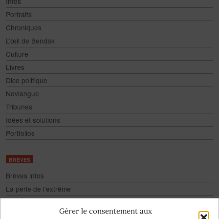
Infos
Portraits
Chroniques
L’œil de Bendak
Culture
Livres
Dico politique
Novlangue
Tribunes
Idées et solutions
Portfolios
BRÈVES
Brèves infos
La perle de l’extrême
Fake
Gérer le consentement aux
Culture pour tous