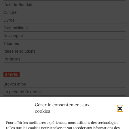
L’œil de Bendak
Culture
Livres
Dico politique
Novlangue
Tribunes
Idées et solutions
Portfolios
BRÈVES
Brèves infos
La perle de l’extrême
Fake
Gérer le consentement aux
Culture pour tous
cookies
Infographies
Pour offrir les meilleures expériences, nous utilisons des technologies
telles que les cookies pour stocker et/ou accéder aux informations des