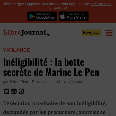
Téléchargez l’application LibreJournal depuis votre
smartphone
,
cliquez ici
Newsletter
VIGILANCE
Inéligibilité : la botte
secrète de Marine Le Pen
par
Sylvie Pierre-Brossolette
|
publié le
12/12/2024
Twitter
LinkedIn
Facebook
L’exécution provisoire de son inéligibilité,
demandée par les procureurs, pourrait se