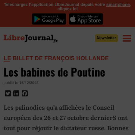
Téléchargez l’application LibreJournal depuis votre
smartphone
,
cliquez ici
Newsletter
LE BILLET DE FRANÇOIS HOLLANDE
Les babines de Poutine
publié le
16/12/2023
Twitter
LinkedIn
Facebook
Les palinodies qu’a affichées le Conseil
européen des 26 et 27 octobre dernierS ont
tout pour réjouir le dictateur russe. Bonnes