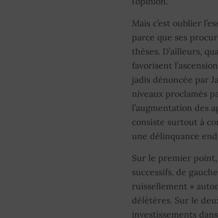
l’opinion.
Mais c’est oublier l’e
parce que ses procur
thèses. D’ailleurs, qu
favorisent l’ascensio
jadis dénoncée par Jac
niveaux proclamés pa
l’augmentation des ag
consiste surtout à c
une délinquance endé
Sur le premier point,
successifs, de gauche 
ruissellement » autom
délétères. Sur le deux
investissements dans