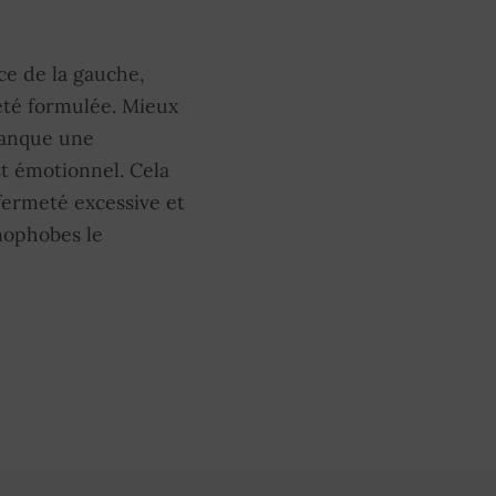
nce de la gauche,
 été formulée. Mieux
 manque une
st émotionnel. Cela
fermeté excessive et
énophobes le