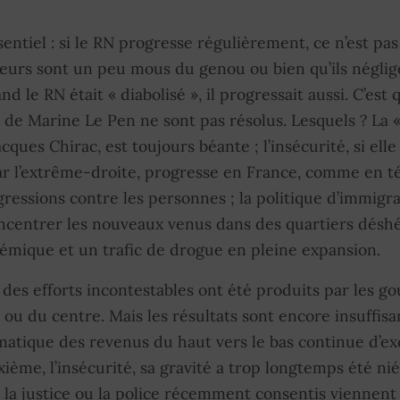
ssentiel : si le RN progresse régulièrement, ce n’est p
eurs sont un peu mous du genou ou bien qu’ils néglig
and le RN était « diabolisé », il progressait aussi. C’es
n de Marine Le Pen ne sont pas résolus. Lesquels ? La « 
ques Chirac, est toujours béante ; l’insécurité, si elle 
r l’extrême-droite, progresse en France, comme en 
ressions contre les personnes ; la politique d’immigrat
oncentrer les nouveaux venus dans des quartiers déshé
mique et un trafic de drogue en pleine expansion.
 des efforts incontestables ont été produits par les 
ou du centre. Mais les résultats sont encore insuffisan
atique des revenus du haut vers le bas continue d’exe
ième, l’insécurité, sa gravité a trop longtemps été nié
 la justice ou la police récemment consentis viennen