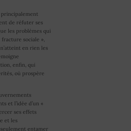
as principalement
ent de réfuter ses
t que les problèmes qui
fracture sociale »,
n’atteint en rien les
témoigne
ion, enfin, qui
rités, où prospère
gouvernements
ts et l’idée d’un «
rcer ses effets
e et les
t seulement entamer