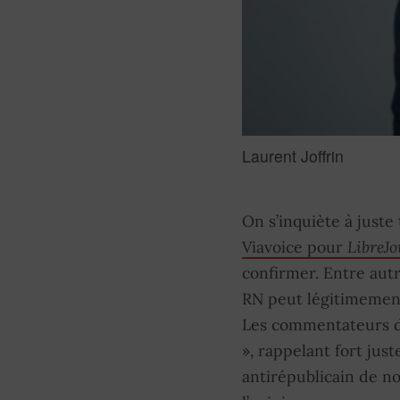
Laurent Joffrin
On s’inquiète à juste
Viavoice pour
LibreJo
confirmer. Entre autr
RN peut légitimement
Les commentateurs dé
», rappelant fort jus
antirépublicain de no