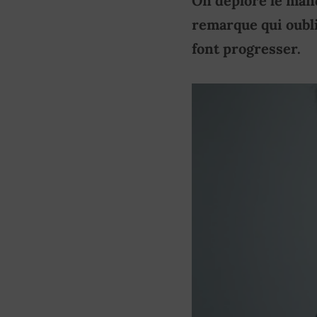
On déplore le manq
remarque qui oubli
font progresser.