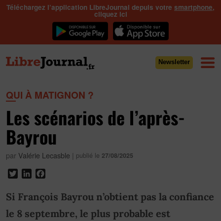
Téléchargez l’application LibreJournal depuis votre
smartphone
,
cliquez ici
Newsletter
QUI À MATIGNON ?
Les scénarios de l’après-
Bayrou
par
Valérie Lecasble
|
publié le
27/08/2025
Twitter
LinkedIn
Facebook
Si François Bayrou n’obtient pas la confiance
le 8 septembre, le plus probable est