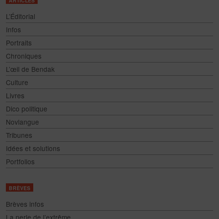
ARTICLES
L’Éditorial
Infos
Portraits
Chroniques
L’œil de Bendak
Culture
Livres
Dico politique
Novlangue
Tribunes
Idées et solutions
Portfolios
BRÈVES
Brèves infos
La perle de l’extrême