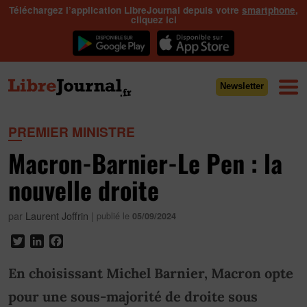
Téléchargez l’application LibreJournal depuis votre
smartphone
,
cliquez ici
Newsletter
PREMIER MINISTRE
Macron-Barnier-Le Pen : la
nouvelle droite
par
Laurent Joffrin
|
publié le
05/09/2024
Twitter
LinkedIn
Facebook
En choisissant Michel Barnier, Macron opte
pour une sous-majorité de droite sous