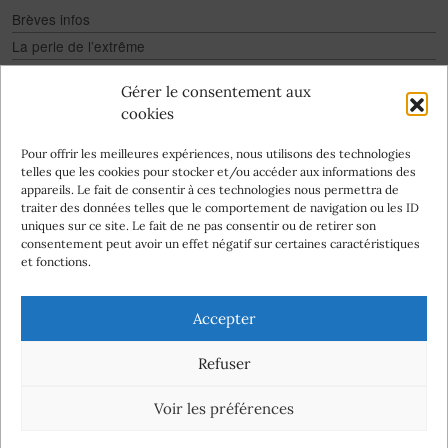
Brèves infos
La perle de l’extrême
Fake
Gérer le consentement aux
Culture pour tous
cookies
Infographies
Pour offrir les meilleures expériences, nous utilisons des technologies
telles que les cookies pour stocker et/ou accéder aux informations des
appareils. Le fait de consentir à ces technologies nous permettra de
traiter des données telles que le comportement de navigation ou les ID
uniques sur ce site. Le fait de ne pas consentir ou de retirer son
consentement peut avoir un effet négatif sur certaines caractéristiques
Abonnez-vous
et fonctions.
à la newsletter
Nos auteurs
Accepter
Qui
Charte
mentions
Contact
Politique de
Refuser
sommes-
légales
cookies (UE)
nous ?
Tous droits réservés © 2023-2026
Voir les préférences