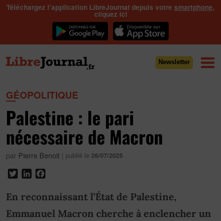
Téléchargez l’application LibreJournal depuis votre
smartphone
,
cliquez ici
Newsletter
GÉOPOLITIQUE
Palestine : le pari
nécessaire de Macron
par
Pierre Benoit
|
publié le
26/07/2025
Twitter
LinkedIn
Facebook
En reconnaissant l’État de Palestine,
Emmanuel Macron cherche à enclencher un