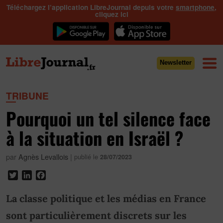
Téléchargez l’application LibreJournal depuis votre
smartphone
,
cliquez ici
Newsletter
TRIBUNE
Pourquoi un tel silence face
à la situation en Israël ?
par
Agnès Levallois
|
publié le
28/07/2023
Twitter
LinkedIn
Facebook
La classe politique et les médias en France
sont particulièrement discrets sur les