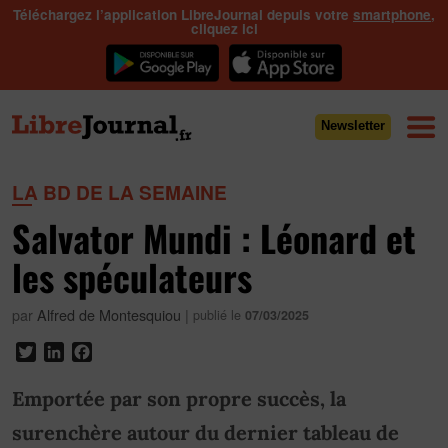
Téléchargez l’application LibreJournal depuis votre
smartphone
,
cliquez ici
Newsletter
LA BD DE LA SEMAINE
Salvator Mundi : Léonard et
les spéculateurs
par
Alfred de Montesquiou
|
publié le
07/03/2025
Twitter
LinkedIn
Facebook
Emportée par son propre succès, la
surenchère autour du dernier tableau de