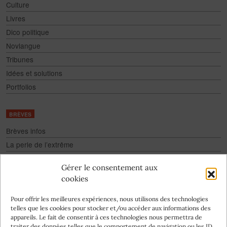
Culture
Livres
Dico politique
Novlangue
Tribunes
Idées et solutions
Portfolios
BRÈVES
Brèves infos
La perle de l’extrême
Fake
Gérer le consentement aux
Culture pour tous
cookies
Infographies
Pour offrir les meilleures expériences, nous utilisons des technologies
telles que les cookies pour stocker et/ou accéder aux informations des
appareils. Le fait de consentir à ces technologies nous permettra de
traiter des données telles que le comportement de navigation ou les ID