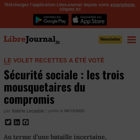
Téléchargez l’application LibreJournal depuis votre
smartphone
,
cliquez ici
Newsletter
LE VOLET RECETTES A ÉTÉ VOTÉ
Sécurité sociale : les trois
mousquetaires du
compromis
par
Valérie Lecasble
|
publié le
06/12/2025
Twitter
LinkedIn
Facebook
Au terme d’une bataille incertaine,