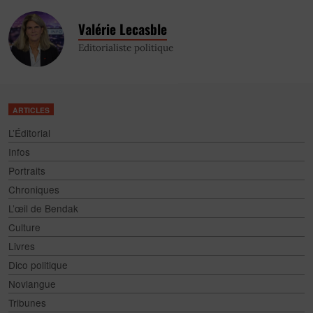
Valérie Lecasble
Editorialiste politique
ARTICLES
L’Éditorial
Infos
Portraits
Chroniques
L’œil de Bendak
Culture
Livres
Dico politique
Novlangue
Tribunes