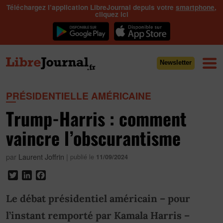
Téléchargez l’application LibreJournal depuis votre
smartphone
,
cliquez ici
Newsletter
PRÉSIDENTIELLE AMÉRICAINE
Trump-Harris : comment
vaincre l’obscurantisme
par
Laurent Joffrin
|
publié le
11/09/2024
Twitter
LinkedIn
Facebook
Le débat présidentiel américain – pour
l’instant remporté par Kamala Harris –