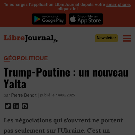
Téléchargez l’application LibreJournal depuis votre
smartphone
,
cliquez ici
Newsletter
GÉOPOLITIQUE
Trump-Poutine : un nouveau
Yalta
par
Pierre Benoit
|
publié le
14/08/2025
Twitter
LinkedIn
Facebook
Les négociations qui s’ouvrent ne portent
pas seulement sur l’Ukraine. C’est un