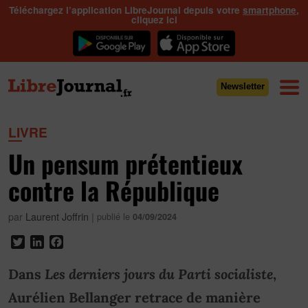
Téléchargez l’application LibreJournal depuis votre
smartphone
,
cliquez ici
Newsletter
LIVRE
Un pensum prétentieux
contre la République
par
Laurent Joffrin
|
publié le
04/09/2024
Twitter
LinkedIn
Facebook
Dans
Les derniers jours du Parti socialiste
,
Aurélien Bellanger retrace de manière