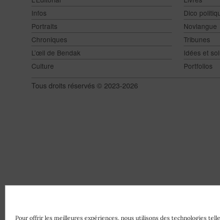
Infos
Dico politiq
Portraits
Novlangue
Chroniques
Tribunes
L’œil de Bendak
Idées et sol
Culture
Portfolios
Tous droits réservés © 2023-2026
Pour offrir les meilleures expériences, nous utilisons des technologies tell