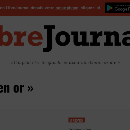
ion LibreJournal depuis votre
smartphone
, cliquez ici
« On peut être de gauche et avoir une bonne droite »
en or »
BRÈVES
Brèves infos