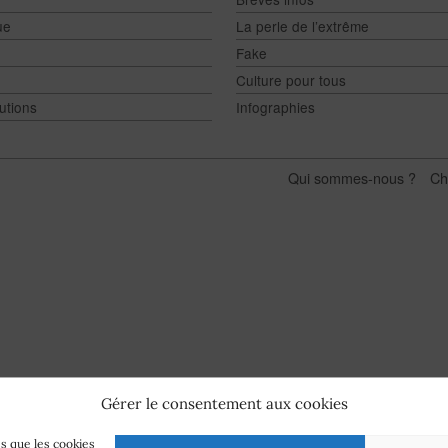
ue
La perle de l’extrême
Fake
Culture pour tous
utions
Infographies
Qui sommes-nous ?
Ch
Gérer le consentement aux cookies
es que les cookies